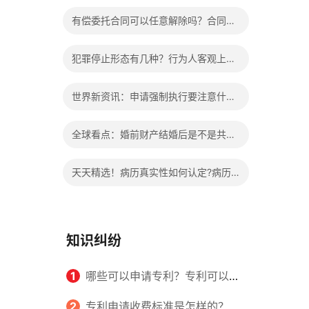
办?被执行人信息多久可以消除?
有偿委托合同可以任意解除吗？合同无
效的处理看这里|热门看点
犯罪停止形态有几种？行为人客观上实
施了中止犯罪的行为指的是什么？
世界新资讯：申请强制执行要注意什么
申请法院强制执行的费用由谁出？
全球看点：婚前财产结婚后是不是共同
财产？婚前财产婚后产生的收益如何分
天天精选！病历真实性如何认定?病历
割？
书写规范是怎样的？
知识纠纷
1
哪些可以申请专利？专利可以同
时多个人一起申请吗？
2
专利申请收费标准是怎样的？申