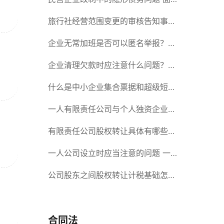
对隐形债务问题应该如何解决？
旅行社经营范围变更的审核告知事项
旅游业的发展现状和趋势
企业无常加班是否可以匿名举报？强
制加班公司没有加班费怎么办？
企业清理欠款时应注意什么问题？企
业短期借款需要注意哪些事项？
什么是中小企业集合票据和超级短期
融资券？一起来了解一下吧！
一人有限责任公司与个人独资企业的
区别 这些知识你都知道吗？
有限责任公司股权转让具体有哪些形
式？来了解下这五种形式
一人公司设立时应当注意的问题 一
人公司的特征
公司股东之间股权转让计税基础怎么
确认？公司股东之间的股权转让要符
合什么要件？
合同法