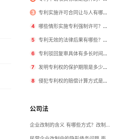
请不同类型的专利所需要的钱不同
3
专利实施许可合同让与人有哪些
主要义务？专利实施许可合同与专利
4
哪些情形实施专利强制许可？专
许可合同有什么区别？
利强制许可的前提条件是什么？
5
专利无效的法律后果有哪些？专
利的无效情形有哪些？
6
专利驳回复审具体有多长时间？
哪些情况下专利申请可能被驳回？
7
发明专利权的保护期限是多少
年？非专利发明人是否有专利申请
8
侵犯专利权的赔偿计算方式是什
权？
么？侵犯专利权的诉讼时效为多长时
间？
公司法
企业改制的含义 有哪些方式？改制
后国企员工属于什么性质？
民营企业改制中的隐形债务问题 面