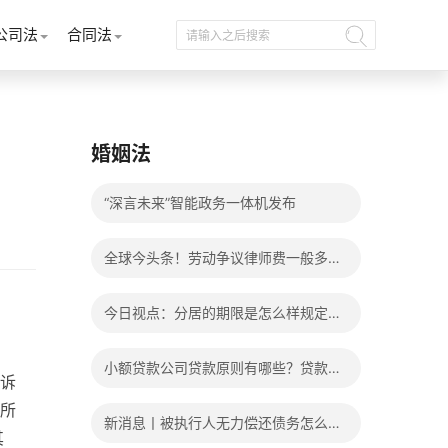
公司法
合同法
婚姻法
“深言未来”智能政务一体机发布
全球今头条！劳动争议律师费一般多少
钱？发生劳动争议如何算工资？
今日视点：分居的期限是怎么样规定
的？写分居协议如何才能有效？
小额贷款公司贷款原则有哪些？贷款不
诉
还有什么后果？
所
新消息丨被执行人无力偿还债务怎么
其