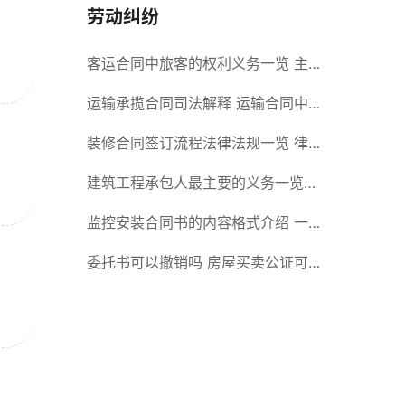
劳动纠纷
客运合同中旅客的权利义务一览 主
要包括这些内容
运输承揽合同司法解释 运输合同中
承运人的义务有哪些
装修合同签订流程法律法规一览 律
师解答
建筑工程承包人最主要的义务一览
承包合同内容介绍
监控安装合同书的内容格式介绍 一
般包括这些条款
委托书可以撤销吗 房屋买卖公证可
否撤销