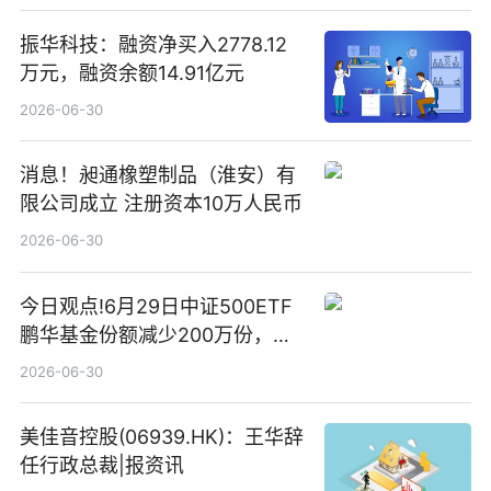
振华科技：融资净买入2778.12
万元，融资余额14.91亿元
2026-06-30
消息！昶通橡塑制品（淮安）有
限公司成立 注册资本10万人民币
2026-06-30
今日观点!6月29日中证500ETF
鹏华基金份额减少200万份，重
仓股亨通光电、赤峰黄金、佰维
2026-06-30
存储
美佳音控股(06939.HK)：王华辞
任行政总裁|报资讯