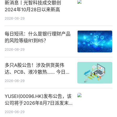
新消息丨光智科技成交额创
2024年10月28日以来新高
2026-06-29
每日短讯：什么是银行理财产品
的风险等级R1到R5？
2026-06-29
多只A股公告！涉及供货英伟
达、PCB、液冷散热…… 今日快
讯
2026-06-29
YUSEI(00096.HK)发布公告，该
公司将于2026年8月7日派发末
期股息每股人民币0.013元 每日
2026-06-29
焦点