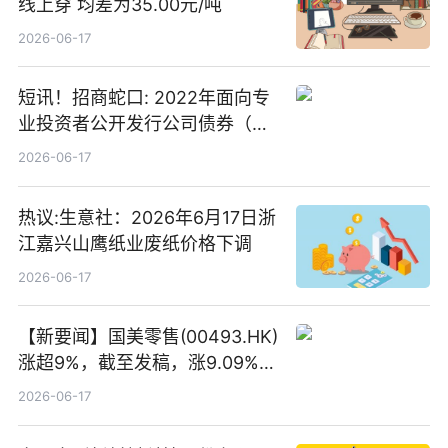
线上穿 均差为35.00元/吨
2026-06-17
短讯！招商蛇口: 2022年面向专
业投资者公开发行公司债券（第
二期）（品种二）2026年付息公
2026-06-17
告
热议:生意社：2026年6月17日浙
江嘉兴山鹰纸业废纸价格下调
2026-06-17
【新要闻】国美零售(00493.HK)
涨超9%，截至发稿，涨9.09%，
报0.012港元，成交额37.26万港
2026-06-17
元