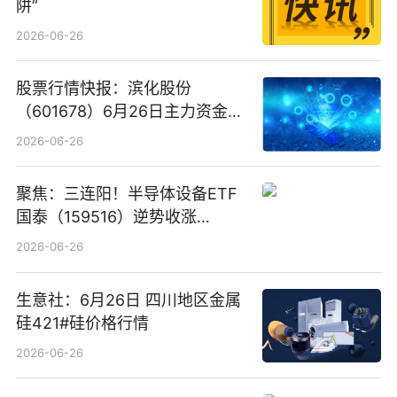
阱”
2026-06-26
股票行情快报：滨化股份
（601678）6月26日主力资金净
卖出5964.34万元
2026-06-26
聚焦：三连阳！半导体设备ETF
国泰（159516）逆势收涨
3.5%，近10日累计净流入超65
2026-06-26
亿元
生意社：6月26日 四川地区金属
硅421#硅价格行情
2026-06-26