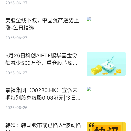
2026-06-27
美股全线下跌，中国资产逆势上
涨-每日精选
2026-06-27
6月26日科创AIETF鹏华基金份
额减少500万份，重仓股芯原股
份、寒武纪、澜起科技 观速讯
2026-06-27
景福集团（00280.HK）宣派末
期特别股息每股0.08港元|今日快
看
2026-06-26
韩媒：韩国股市或已陷入“波动陷