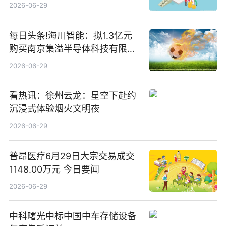
2026-06-29
每日头条!海川智能：拟1.3亿元
购买南京集溢半导体科技有限公
司15.3%股权
2026-06-29
看热讯：徐州云龙：星空下赴约
沉浸式体验烟火文明夜
2026-06-29
普昂医疗6月29日大宗交易成交
1148.00万元 今日要闻
2026-06-29
中科曙光中标中国中车存储设备