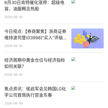
6月30日肯特催化涨停：超级电
容，油服概念热股
2026-06-30
今日视点:【券商聚焦】浙商证券
维持波司登(03998)“买入”评级
指其业绩高质量稳增长
2026-06-30
经济周期中黄金仓位与经济指标
如何关联？
2026-06-30
焦点资讯：侯启军会见韩国LG化
学公司首席执行官金东春
2026-06-30