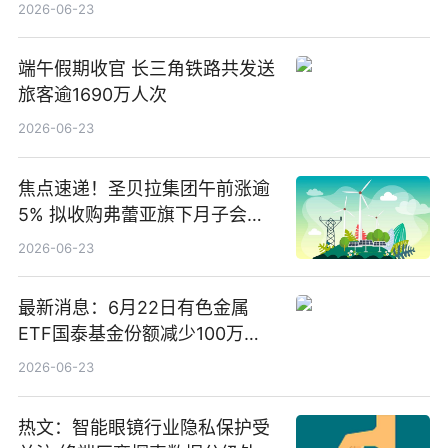
2026-06-23
端午假期收官 长三角铁路共发送
旅客逾1690万人次
2026-06-23
焦点速递！圣贝拉集团午前涨逾
5% 拟收购弗蕾亚旗下月子会所
业务少数股权
2026-06-23
最新消息：6月22日有色金属
ETF国泰基金份额减少100万
份，重仓股紫金矿业、洛阳钼
2026-06-23
业、北方稀土
热文：智能眼镜行业隐私保护受