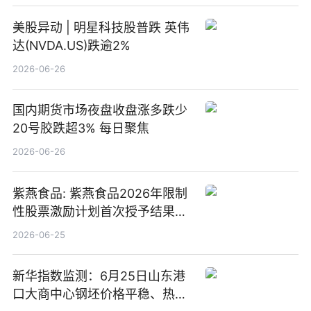
美股异动 | 明星科技股普跌 英伟
达(NVDA.US)跌逾2%
2026-06-26
国内期货市场夜盘收盘涨多跌少
20号胶跌超3% 每日聚焦
2026-06-26
紫燕食品: 紫燕食品2026年限制
性股票激励计划首次授予结果公
告-微资讯
2026-06-25
新华指数监测：6月25日山东港
口大商中心钢坯价格平稳、热轧