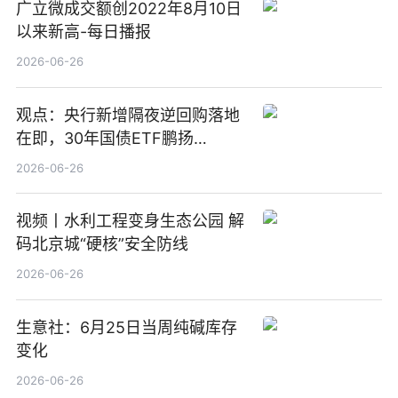
广立微成交额创2022年8月10日
以来新高-每日播报
2026-06-26
观点：央行新增隔夜逆回购落地
在即，30年国债ETF鹏扬
(511090) 盘中小幅上涨
2026-06-26
视频丨水利工程变身生态公园 解
码北京城“硬核”安全防线
2026-06-26
生意社：6月25日当周纯碱库存
变化
2026-06-26