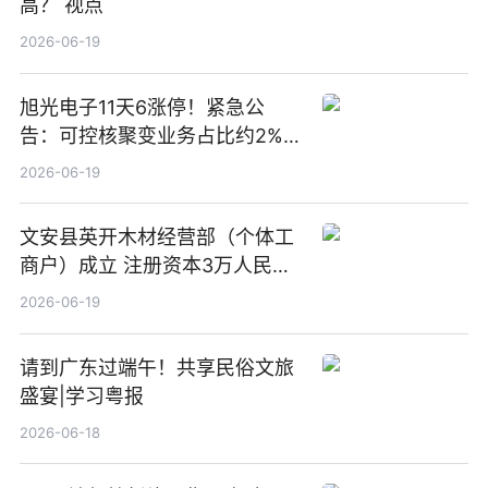
高？ 视点
2026-06-19
旭光电子11天6涨停！紧急公
告：可控核聚变业务占比约2%！
前沿热点
2026-06-19
文安县英开木材经营部（个体工
商户）成立 注册资本3万人民币
新要闻
2026-06-19
请到广东过端午！共享民俗文旅
盛宴|学习粤报
2026-06-18