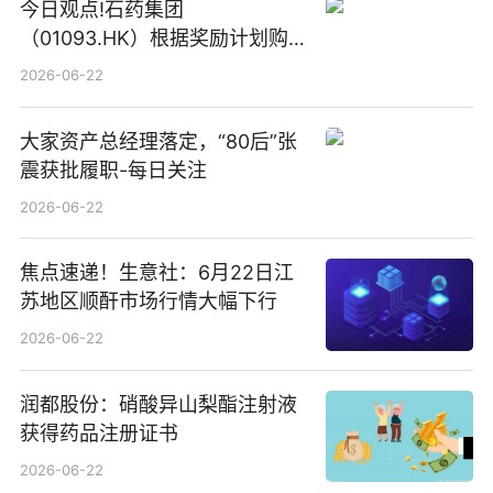
今日观点!石药集团
（01093.HK）根据奖励计划购
回580万股
2026-06-22
大家资产总经理落定，“80后”张
震获批履职-每日关注
2026-06-22
焦点速递！生意社：6月22日江
苏地区顺酐市场行情大幅下行
2026-06-22
润都股份：硝酸异山梨酯注射液
获得药品注册证书
2026-06-22