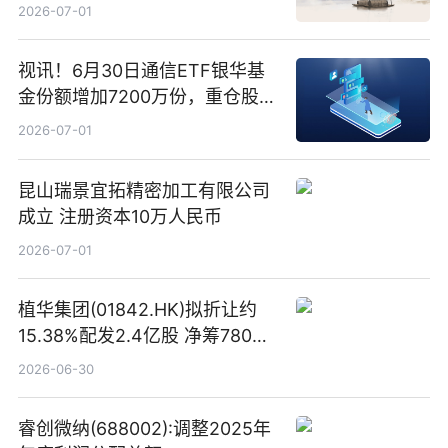
2026-07-01
视讯！6月30日通信ETF银华基
金份额增加7200万份，重仓股新
易盛、中际旭创、立讯精密
2026-07-01
昆山瑞景宜拓精密加工有限公司
成立 注册资本10万人民币
2026-07-01
植华集团(01842.HK)拟折让约
15.38%配发2.4亿股 净筹780万
港元
2026-06-30
睿创微纳(688002):调整2025年