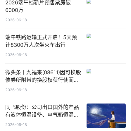
2026端午档新片预售票房破
6000万
2026-06-18
端午铁路运输正式开启！5天预
计8300万人次坐火车出行
2026-06-18
微头条丨九福来(08611)因可换股
债券所附带的换股权获行使而发
行5200万股
2026-06-18
同飞股份：公司出口国外的产品
有液体恒温设备、电气箱恒温装
置、纯水冷却单元和特种换热器
2026-06-18