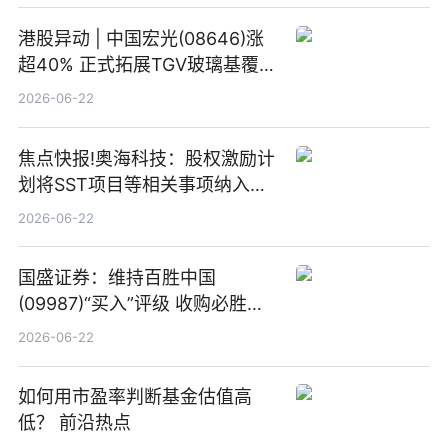
港股异动 | 中国宏光(08646)涨
超40% 正式拓展TGV玻璃基覆铜
板新材料业务
2026-06-22
焦点快报!奥海科技：股权激励计
划将SST项目等相关事项纳入专
项业务发展考核指标
2026-06-22
国盛证券：维持百胜中国
(09987)“买入”评级 收购必胜客
中国增厚利润加速成长 信息
2026-06-22
如何用市盈率判断基金估值高
低？ 前沿热点