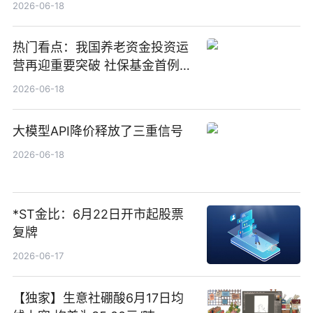
1000万港元
2026-06-18
热门看点：我国养老资金投资运
营再迎重要突破 社保基金首例期
货账户完成开立
2026-06-18
大模型API降价释放了三重信号
2026-06-18
*ST金比：6月22日开市起股票
复牌
2026-06-17
【独家】生意社硼酸6月17日均