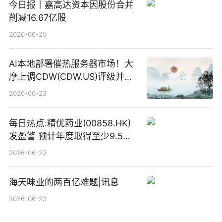
今日报丨嘉高达资本因股份合并
削减16.67亿股
2026-06-25
AI本地部署催热服务器市场！大
摩上调CDW(CDW.US)评级并看
高IBM(IBM.US)戴尔(DELL.US)
2026-06-23
目标价
每日热点:精优药业(00858.HK)
发盈警 预计年度取得至少9.5亿
港元的亏损 同比盈转亏
2026-06-23
海天味业的两百亿难题|讯息
2026-06-23